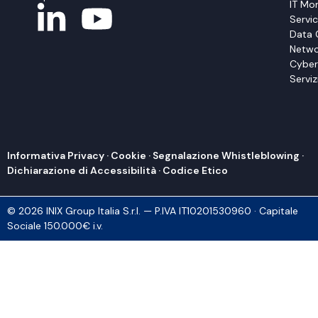
IT Mon
Servi
Data 
Netwo
Cyber
Serviz
Informativa Privacy
·
Cookie
·
Segnalazione Whistleblowing
·
Dichiarazione di Accessibilità
·
Codice Etico
© 2026 INIX Group Italia S.r.l. — P.IVA IT10201530960 · Capitale
Sociale 150.000€ i.v.